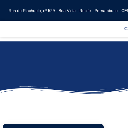
Ir
para
Rua do Riachuelo, nº 529 - Boa Vista - Recife - Pernambuco - C
o
conteúdo
C