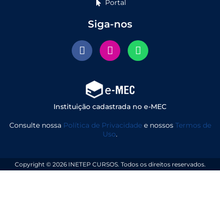
Portal
Siga-nos
F
I
W
a
n
h
c
s
a
e
t
t
b
a
s
o
g
a
o
r
p
Instituição cadastrada no e-MEC
k
a
p
Consulte nossa
Política de Privacidade
e nossos
Termos de
m
Uso
.
Copyright © 2026 INETEP CURSOS. Todos os direitos reservados.