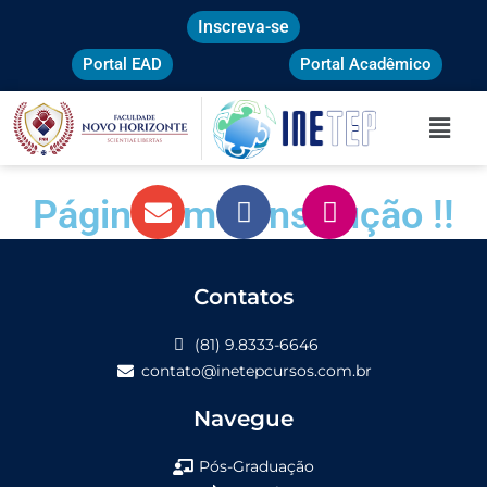
Ir
Inscreva-se
para
o
Portal EAD
Portal Acadêmico
conteúdo
Menu
Página em construção !!
E
F
I
n
a
n
v
c
s
e
Contatos
e
t
l
b
a
(81) 9.8333-6646
o
o
g
contato@inetepcursos.com.br
p
o
r
e
k
a
Navegue
m
Pós-Graduação